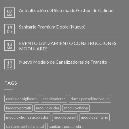
Actualización del Sistema de Gestión de Calidad
07
Abr
Sanitario Premium Doble (Nuevo)
19
Ene
EVENTO LANZAMIENTO CONSTRUCCIONES
13
Abr
MODULARES
Nuevo Modelo de Canalizadores de Transito
13
Oct
TAGS
cabina de vigilancia
canalizadores
ducha portatil individual
inodoro portatil
modulo ducha
modulo oficina
modulo oficinas acoplados
modulo pañol
modulo sanitario
sanitario portatil cloacal
sanitario portatil obra